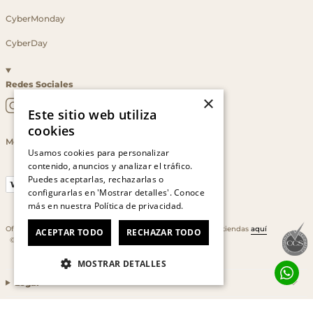
CyberMonday
CyberDay
Redes Sociales
×
Este sitio web utiliza
cookies
Medios de Pago
Usamos cookies para personalizar
contenido, anuncios y analizar el tráfico.
Puedes aceptarlas, rechazarlas o
configurarlas en 'Mostrar detalles'. Conoce
más en nuestra
Política de privacidad.
Oficina: Av. Las Condes #11281 - Las Condes. Revisa nuestras tiendas
aquí
ACEPTAR TODO
RECHAZAR TODO
© 2026 RKF. Todos los derechos reservados.
MOSTRAR DETALLES
Legal
Cuenta