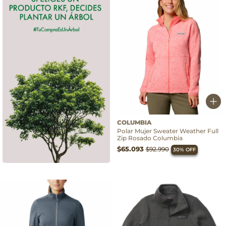
COLUMBIA
Polar Mujer Sweater Weather Full
Zip Rosado Columbia
$65.093
$92.990
30% OFF