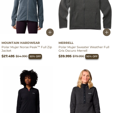
MOUNTAIN HARDWEAR
MERRELL
Polar Mujer Norse Peak™ Full Zip
Polar Mujer Sweater Weather Full
Jacket
Gris Oscuro Merrell
$27.495
$39.995
$54.990
$79.990
50% OFF
50% OFF