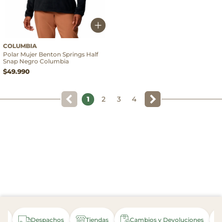
COLUMBIA
Polar Mujer Benton Springs Half
Snap Negro Columbia
$49.990
1
2
3
4
nda
Despachos
Tiendas
Cambios y Devoluciones