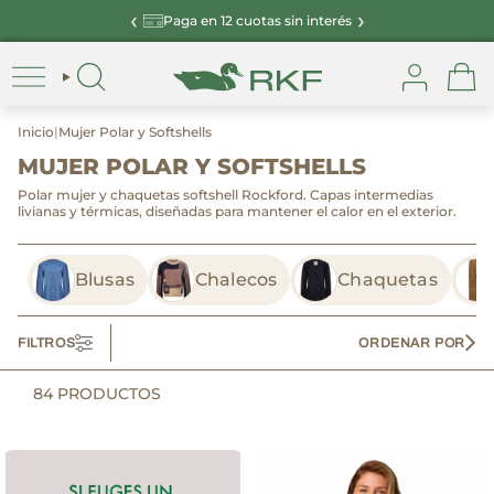
Ir
‹
›
Envios a todo Chile
al
contenido
Cuenta
Inicio
|
Mujer Polar y Softshells
MUJER POLAR Y SOFTSHELLS
Polar mujer y chaquetas softshell Rockford. Capas intermedias
livianas y térmicas, diseñadas para mantener el calor en el exterior.
Blusas
Chalecos
Chaquetas
FILTROS
ORDENAR POR
84
PRODUCTOS