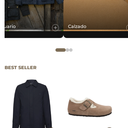
stuario
Calzado
BEST SELLER