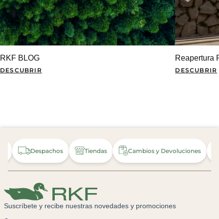
RKF BLOG
Reapertura 
DESCUBRIR
DESCUBRIR
nda
Despachos
Tiendas
Cambios y Devoluciones