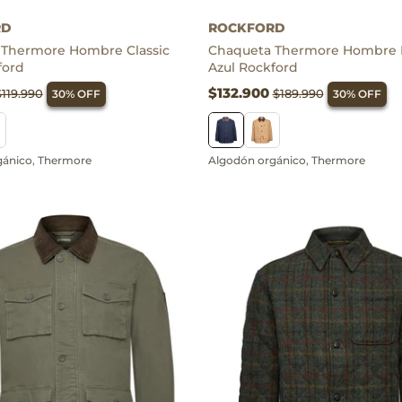
ánico
,
Thermore
Algodón orgánico
,
Thermore
RD
ROCKFORD
 Thermore Hombre Classic
Chaqueta Thermore Hombre 
ford
Azul Rockford
$132.900
$119.990
$189.990
30% OFF
30% OFF
gánico
,
Thermore
Algodón orgánico
,
Thermore