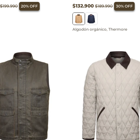
$132.900
$199.990
$189.990
20% OFF
30% OFF
Algodón orgánico
,
Thermore