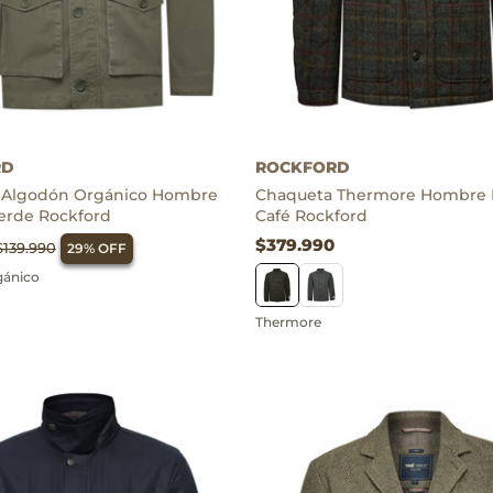
ánico
Thermore
RD
ROCKFORD
 Algodón Orgánico Hombre
Chaqueta Thermore Hombre H
erde Rockford
Café Rockford
$379.990
$139.990
29% OFF
gánico
Thermore