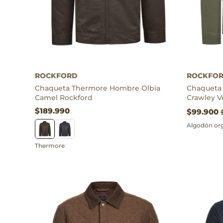
Thermore
Algodón org
ROCKFORD
ROCKFO
Chaqueta Thermore Hombre Olbia
Chaqueta
Camel Rockford
Crawley V
$189.990
$99.900
Algodón or
Thermore