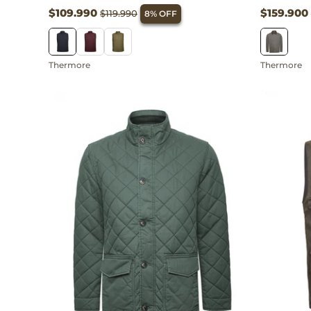
$109.990
$159.900
$119.990
8% OFF
Thermore
Thermore