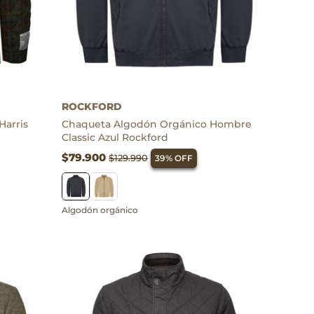
Algodón orgánico
ROCKFORD
arris
Chaqueta Algodón Orgánico Hombre
Classic Azul Rockford
$79.900
$129.990
39% OFF
Algodón orgánico