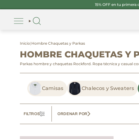
Ir
15% OFF en tu primera
al
contenido
Inicio
|
Hombre Chaquetas y Parkas
HOMBRE CHAQUETAS Y 
Parkas hombre y chaquetas Rockford. Ropa técnica y casual con 
Camisas
Chalecos y Sweaters
FILTROS
ORDENAR POR