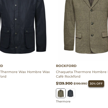
Thermore
RD
ROCKFORD
 Thermore Wax Hombre Wax
Chaqueta Thermore Hombre 
ford
Café Rockford
$139.900
$199.990
30% OFF
Thermore