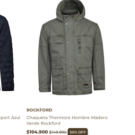
p
Thermore
ROCKFORD
ort Azul
Chaqueta Thermore Hombre Madero
Verde Rockford
$104.900
$149.990
30% OFF