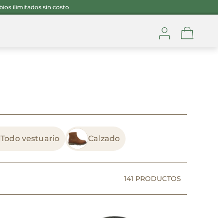
os ilimitados sin costo
Cuenta
Todo vestuario
Calzado
141
PRODUCTOS
O