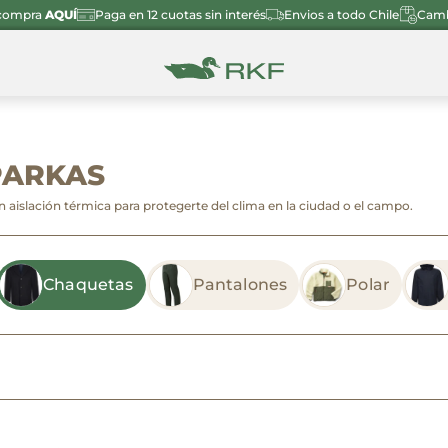
 compra
AQUÍ
Paga en 12 cuotas sin interés
Envios a todo Chile
Cambi
PARKAS
aislación térmica para protegerte del clima en la ciudad o el campo.
Chaquetas
Pantalones
Polar